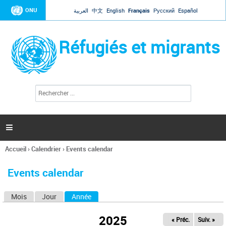
Jump to navigation
ONU
العربية
中文
English
Français
Русский
Español
Réfugiés et migrants
R
F
e
o
c
r
h
e
m
r

u
c
l
h
Accueil
›
Calendrier
›
Events calendar
a
e
Vous
r
i
êtes
r
Events calendar
ici
e
d
Mois
Jour
Année
(onglet actif)
O
e
r
n
e
2025
« Préc.
Suiv. »
g