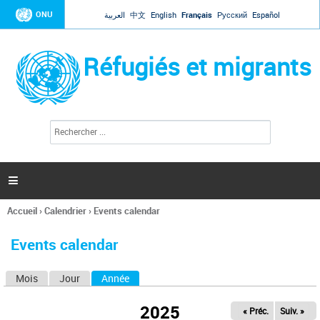
Jump to navigation
ONU
العربية
中文
English
Français
Русский
Español
Réfugiés et migrants
R
F
e
o
c
r
h
e
m
r

u
c
l
h
Accueil
›
Calendrier
›
Events calendar
a
e
Vous
r
i
êtes
r
Events calendar
ici
e
d
Mois
Jour
Année
(onglet actif)
O
e
r
n
e
2025
« Préc.
Suiv. »
g