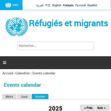
Jump to navigation
ONU
العربية
中文
English
Français
Русский
Español
Réfugiés et migrants
R
F
e
o
c
r
h
e
m
r

u
c
l
h
Accueil
›
Calendrier
›
Events calendar
a
e
Vous
r
i
êtes
r
Events calendar
ici
e
d
Mois
Jour
Année
(onglet actif)
O
e
r
n
e
2025
« Préc.
Suiv. »
g