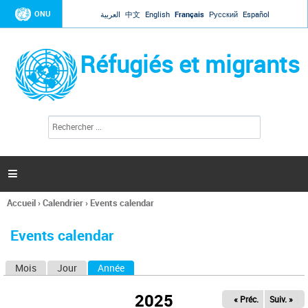
Jump to navigation
ONU
العربية
中文
English
Français
Русский
Español
Réfugiés et migrants
R
F
e
o
c
r
h
e
m
r

u
c
l
h
Accueil
›
Calendrier
›
Events calendar
a
e
Vous
r
i
êtes
r
Events calendar
ici
e
d
Mois
Jour
Année
(onglet actif)
O
e
r
n
e
2025
« Préc.
Suiv. »
g