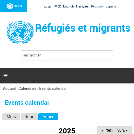
Jump to navigation
ONU
العربية
中文
English
Français
Русский
Español
Réfugiés et migrants
R
F
e
o
c
r
h
e
m
r

u
c
l
h
Accueil
›
Calendrier
›
Events calendar
a
e
Vous
r
i
êtes
r
Events calendar
ici
e
d
Mois
Jour
Année
(onglet actif)
O
e
r
n
e
2025
« Préc.
Suiv. »
g