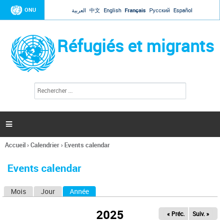
Jump to navigation
ONU
العربية
中文
English
Français
Русский
Español
Réfugiés et migrants
R
F
e
o
c
r
h
e
m
r

u
c
l
h
Accueil
›
Calendrier
›
Events calendar
a
e
Vous
r
i
êtes
r
Events calendar
ici
e
d
Mois
Jour
Année
(onglet actif)
O
e
r
n
e
2025
« Préc.
Suiv. »
g