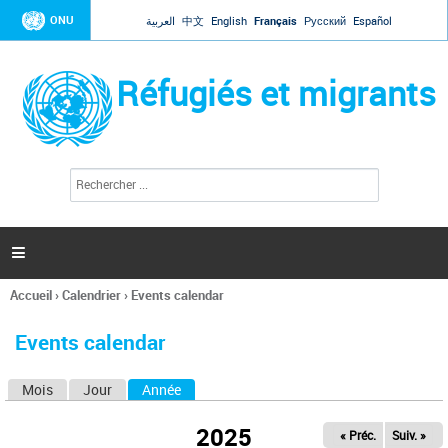
Jump to navigation
ONU
العربية
中文
English
Français
Русский
Español
Réfugiés et migrants
R
F
e
o
c
r
h
e
m
r

u
c
l
h
Accueil
›
Calendrier
›
Events calendar
a
e
Vous
r
i
êtes
r
Events calendar
ici
e
d
Mois
Jour
Année
(onglet actif)
O
e
r
n
e
2025
« Préc.
Suiv. »
g