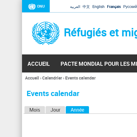
ONU
العربية
中文
English
Français
Русский
Réfugiés et mi
ACCUEIL
PACTE MONDIAL POUR LES M
Accueil
›
Calendrier
›
Events calendar
Vous
êtes
Events calendar
ici
O
Mois
Jour
Année
(onglet actif)
n
g
l