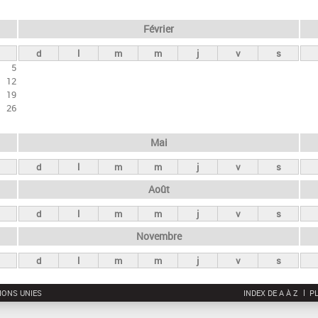
Février
d
l
m
m
j
v
s
5
12
19
26
Mai
d
l
m
m
j
v
s
Août
d
l
m
m
j
v
s
Novembre
d
l
m
m
j
v
s
IONS UNIES
INDEX DE A À Z
PL