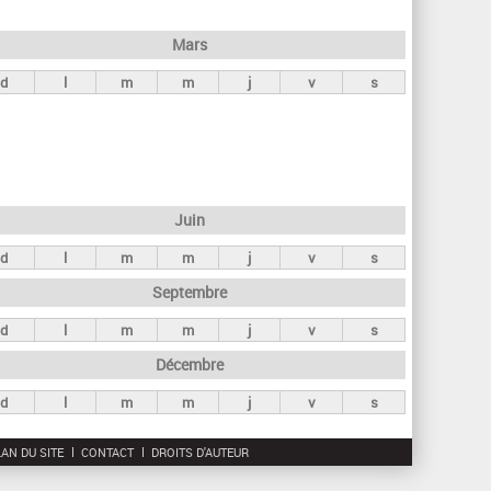
h
e
Mars
r
d
l
m
m
j
v
s
c
h
e
Juin
d
l
m
m
j
v
s
Septembre
d
l
m
m
j
v
s
Décembre
d
l
m
m
j
v
s
AN DU SITE
CONTACT
DROITS D'AUTEUR