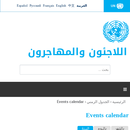
Jump to navigation
العربية
中文
English
Français
Русский
Español
UN
اللاجئون والمهاجرون
ا
ب
س
ح
ت
ث
م
ا

ر
ة
الرئيسية
›
الجدول الزمني
›
Events calendar
أنت
ا
هنا
ل
Events calendar
ب
ح
ا
بالشهر
باليوم
السنة
(علامة التبويب النشطة)
ث