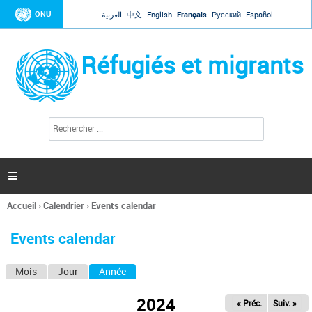
Jump to navigation
ONU
العربية
中文
English
Français
Русский
Español
Réfugiés et migrants
R
F
e
o
c
r
h
e
m
r

u
c
l
h
Accueil
›
Calendrier
›
Events calendar
a
e
Vous
r
i
êtes
r
Events calendar
ici
e
d
Mois
Jour
Année
(onglet actif)
O
e
r
n
e
2024
« Préc.
Suiv. »
g