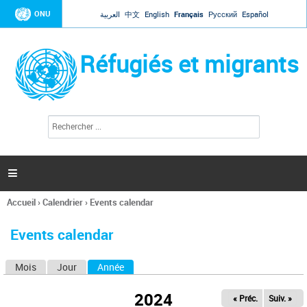
Jump to navigation
ONU
العربية
中文
English
Français
Русский
Español
Réfugiés et migrants
R
F
e
o
c
r
h
e
m
r

u
c
l
h
Accueil
›
Calendrier
›
Events calendar
a
e
Vous
r
i
êtes
r
Events calendar
ici
e
d
Mois
Jour
Année
(onglet actif)
O
e
r
n
e
2024
« Préc.
Suiv. »
g