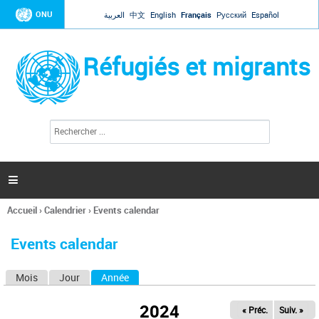
Jump to navigation
ONU
العربية
中文
English
Français
Русский
Español
Réfugiés et migrants
R
F
e
o
c
r
h
e
m
r

u
c
l
h
Accueil
›
Calendrier
›
Events calendar
a
e
Vous
r
i
êtes
r
Events calendar
ici
e
d
Mois
Jour
Année
(onglet actif)
O
e
r
n
e
2024
« Préc.
Suiv. »
g