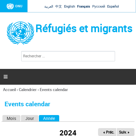
Jump to navigation
ONU
العربية
中文
English
Français
Русский
Español
Réfugiés et migrants
R
F
e
o
c
r
h
e
m
r

u
c
l
h
Accueil
›
Calendrier
›
Events calendar
a
e
Vous
r
i
êtes
r
Events calendar
ici
e
d
Mois
Jour
Année
(onglet actif)
O
e
r
n
e
2024
« Préc.
Suiv. »
g