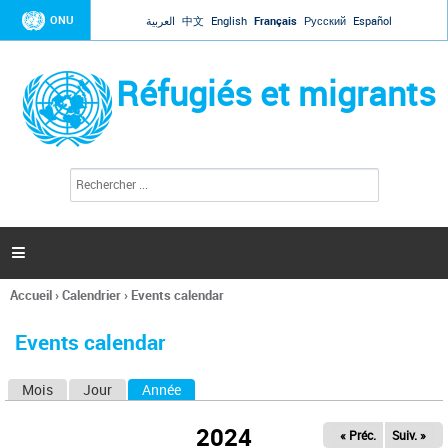
Jump to navigation
ONU
العربية
中文
English
Français
Русский
Español
Réfugiés et migrants
R
F
e
o
c
r
h
e
m
r

u
c
l
h
Accueil
›
Calendrier
›
Events calendar
a
e
Vous
r
i
êtes
r
Events calendar
ici
e
d
Mois
Jour
Année
(onglet actif)
O
e
r
n
e
2024
« Préc.
Suiv. »
g