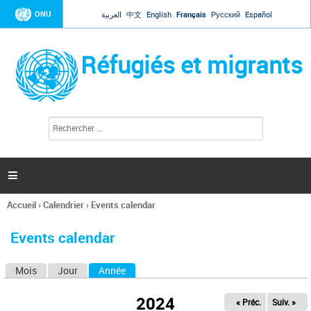
Jump to navigation
ONU
العربية
中文
English
Français
Русский
Español
Réfugiés et migrants
R
F
e
o
c
r
h
e
m
r

u
c
l
h
Accueil
›
Calendrier
›
Events calendar
a
e
Vous
r
i
êtes
r
Events calendar
ici
e
d
Mois
Jour
Année
(onglet actif)
O
e
r
n
e
2024
« Préc.
Suiv. »
g