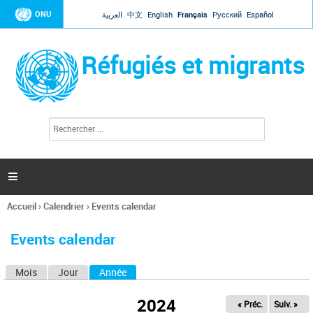
Jump to navigation
ONU
العربية
中文
English
Français
Русский
Español
Réfugiés et migrants
R
F
e
o
c
r
h
e
m
r

u
c
l
h
Accueil
›
Calendrier
›
Events calendar
a
e
Vous
r
i
êtes
r
Events calendar
ici
e
d
Mois
Jour
Année
(onglet actif)
O
e
r
n
e
2024
« Préc.
Suiv. »
g