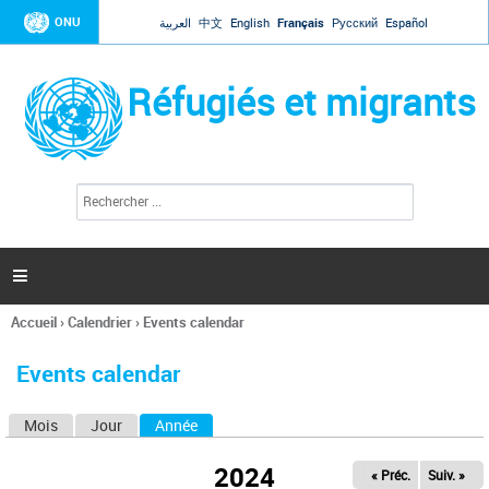
Jump to navigation
ONU
العربية
中文
English
Français
Русский
Español
Réfugiés et migrants
R
F
e
o
c
r
h
e
m
r

u
c
l
h
Accueil
›
Calendrier
›
Events calendar
a
e
Vous
r
i
êtes
r
Events calendar
ici
e
d
Mois
Jour
Année
(onglet actif)
O
e
r
n
e
2024
« Préc.
Suiv. »
g