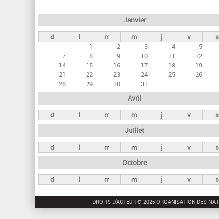
e
Janvier
t
d
l
m
m
j
v
s
s
1
2
3
4
5
p
7
8
9
10
11
12
r
14
15
16
17
18
19
21
22
23
24
25
26
i
28
29
30
31
n
Avril
c
d
l
m
m
j
v
s
i
Juillet
p
a
d
l
m
m
j
v
s
u
Octobre
x
d
l
m
m
j
v
s
DROITS D'AUTEUR © 2026 ORGANISATION DES NAT