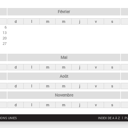
Février
d
l
m
m
j
v
s
6
13
20
27
Mai
d
l
m
m
j
v
s
Août
d
l
m
m
j
v
s
Novembre
d
l
m
m
j
v
s
IONS UNIES
INDEX DE A À Z
PL