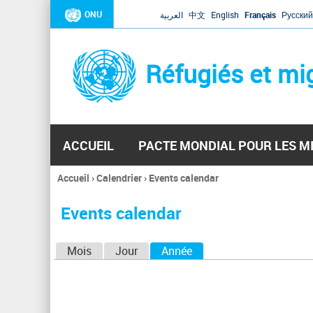
ONU
العربية
中文
English
Français
Русский
Réfugiés et mi
ACCUEIL
PACTE MONDIAL POUR LES M
Accueil
›
Calendrier
›
Events calendar
Vous
êtes
Events calendar
ici
O
Mois
Jour
Année
(onglet actif)
n
g
l