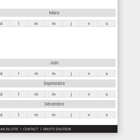
h
e
Mars
r
d
l
m
m
j
v
s
c
h
e
Juin
d
l
m
m
j
v
s
Septembre
d
l
m
m
j
v
s
Décembre
d
l
m
m
j
v
s
AN DU SITE
CONTACT
DROITS D'AUTEUR