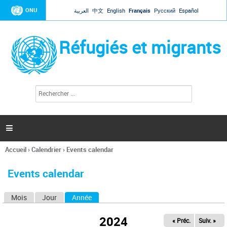
Jump to navigation
ONU
العربية
中文
English
Français
Русский
Español
Réfugiés et migrants
R
F
e
o
c
r
h
e
m
r

u
c
l
h
Accueil
›
Calendrier
›
Events calendar
a
e
Vous
r
i
êtes
r
Events calendar
ici
e
d
Mois
Jour
Année
(onglet actif)
O
e
r
n
e
2024
« Préc.
Suiv. »
g