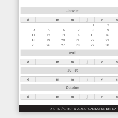
e
Janvier
t
d
l
m
m
j
v
s
s
1
2
p
4
5
6
7
8
9
r
11
12
13
14
15
16
18
19
20
21
22
23
i
25
26
27
28
29
30
n
Avril
c
d
l
m
m
j
v
s
i
Juillet
p
a
d
l
m
m
j
v
s
u
Octobre
x
d
l
m
m
j
v
s
DROITS D'AUTEUR © 2026 ORGANISATION DES NAT