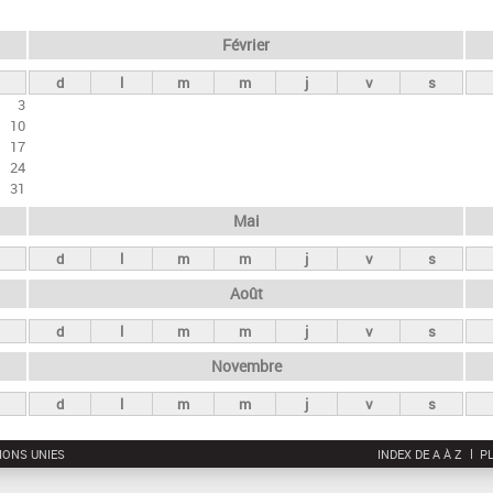
Février
d
l
m
m
j
v
s
3
10
17
24
31
Mai
d
l
m
m
j
v
s
Août
d
l
m
m
j
v
s
Novembre
d
l
m
m
j
v
s
IONS UNIES
INDEX DE A À Z
PL