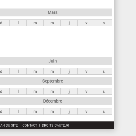
h
e
Mars
r
d
l
m
m
j
v
s
c
h
e
Juin
d
l
m
m
j
v
s
Septembre
d
l
m
m
j
v
s
Décembre
d
l
m
m
j
v
s
AN DU SITE
CONTACT
DROITS D'AUTEUR