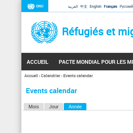
ONU
العربية
中文
English
Français
Русский
Réfugiés et mi
ACCUEIL
PACTE MONDIAL POUR LES M
Accueil
›
Calendrier
›
Events calendar
Vous
êtes
Events calendar
ici
O
Mois
Jour
Année
(onglet actif)
n
g
l