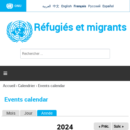
Jump to navigation
ONU
العربية
中文
English
Français
Русский
Español
Réfugiés et migrants
R
F
e
o
c
r
h
e
m
r

u
c
l
h
Accueil
›
Calendrier
›
Events calendar
a
e
Vous
r
i
êtes
r
Events calendar
ici
e
d
Mois
Jour
Année
(onglet actif)
O
e
r
n
e
2024
« Préc.
Suiv. »
g