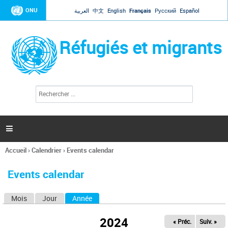
Jump to navigation
ONU
العربية
中文
English
Français
Русский
Español
Réfugiés et migrants
R
F
e
o
c
r
h
e
m
r

u
c
l
h
Accueil
›
Calendrier
›
Events calendar
a
e
Vous
r
i
êtes
r
Events calendar
ici
e
d
Mois
Jour
Année
(onglet actif)
O
e
r
n
e
2024
« Préc.
Suiv. »
g