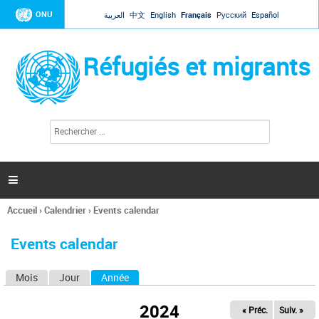
Jump to navigation
ONU
العربية
中文
English
Français
Русский
Español
Réfugiés et migrants
R
F
e
o
c
r
h
e
m
r

u
c
l
h
Accueil
›
Calendrier
›
Events calendar
a
e
Vous
r
i
êtes
r
Events calendar
ici
e
d
Mois
Jour
Année
(onglet actif)
O
e
r
n
e
2024
« Préc.
Suiv. »
g