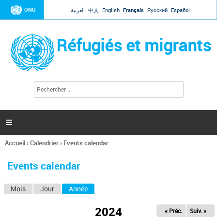
Jump to navigation
ONU
العربية
中文
English
Français
Русский
Español
Réfugiés et migrants
R
F
e
o
c
r
h
e
m
r

u
c
l
h
Accueil
›
Calendrier
›
Events calendar
a
e
Vous
r
i
êtes
r
Events calendar
ici
e
d
Mois
Jour
Année
(onglet actif)
O
e
r
n
e
2024
« Préc.
Suiv. »
g