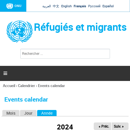
Jump to navigation
ONU
العربية
中文
English
Français
Русский
Español
Réfugiés et migrants
R
F
e
o
c
r
h
e
m
r

u
c
l
h
Accueil
›
Calendrier
›
Events calendar
a
e
Vous
r
i
êtes
r
Events calendar
ici
e
d
Mois
Jour
Année
(onglet actif)
O
e
r
n
e
2024
« Préc.
Suiv. »
g