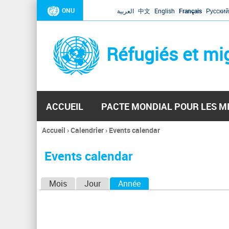
ONU
العربية
中文
English
Français
Русский
Réfugiés et mi
ACCUEIL
PACTE MONDIAL POUR LES M
Accueil
›
Calendrier
›
Events calendar
Vous
êtes
Events calendar
ici
O
Mois
Jour
Année
(onglet actif)
n
g
l