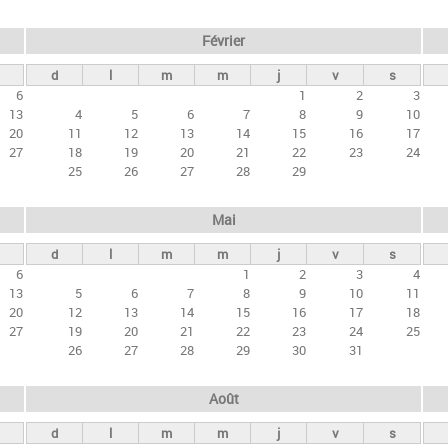
Février
d
l
m
m
j
v
s
6
1
2
3
13
4
5
6
7
8
9
10
20
11
12
13
14
15
16
17
27
18
19
20
21
22
23
24
25
26
27
28
29
Mai
d
l
m
m
j
v
s
6
1
2
3
4
13
5
6
7
8
9
10
11
20
12
13
14
15
16
17
18
27
19
20
21
22
23
24
25
26
27
28
29
30
31
Août
d
l
m
m
j
v
s