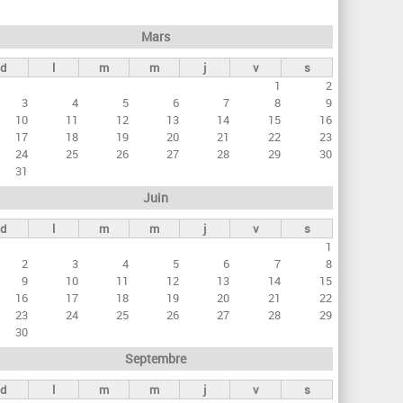
h
e
Mars
r
d
l
m
m
j
v
s
c
1
2
h
3
4
5
6
7
8
9
e
10
11
12
13
14
15
16
17
18
19
20
21
22
23
24
25
26
27
28
29
30
31
Juin
d
l
m
m
j
v
s
1
2
3
4
5
6
7
8
9
10
11
12
13
14
15
16
17
18
19
20
21
22
23
24
25
26
27
28
29
30
Septembre
d
l
m
m
j
v
s