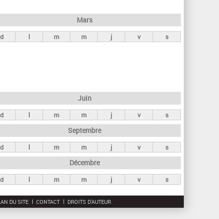
h
e
Mars
r
d
l
m
m
j
v
s
c
h
e
Juin
d
l
m
m
j
v
s
Septembre
d
l
m
m
j
v
s
Décembre
d
l
m
m
j
v
s
AN DU SITE
CONTACT
DROITS D'AUTEUR