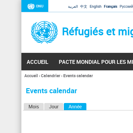
ONU
العربية
中文
English
Français
Русский
Réfugiés et mi
ACCUEIL
PACTE MONDIAL POUR LES M
Accueil
›
Calendrier
›
Events calendar
Vous
êtes
Events calendar
ici
O
Mois
Jour
Année
(onglet actif)
n
g
l