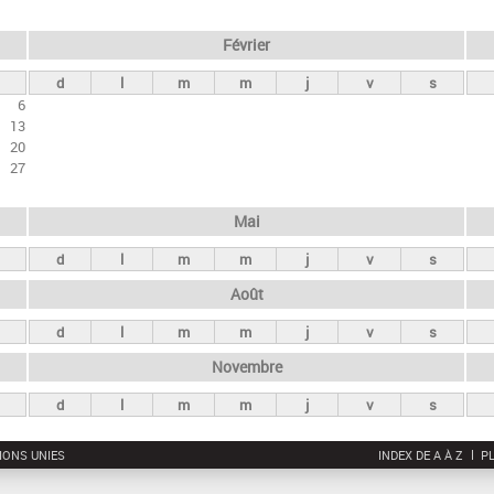
Février
d
l
m
m
j
v
s
6
13
20
27
Mai
d
l
m
m
j
v
s
Août
d
l
m
m
j
v
s
Novembre
d
l
m
m
j
v
s
IONS UNIES
INDEX DE A À Z
PL