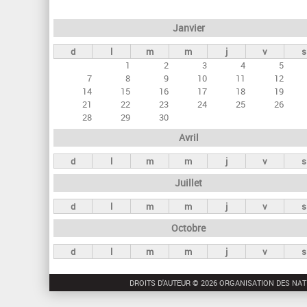
e
Janvier
t
d
l
m
m
j
v
s
s
1
2
3
4
5
p
7
8
9
10
11
12
r
14
15
16
17
18
19
21
22
23
24
25
26
i
28
29
30
n
Avril
c
d
l
m
m
j
v
s
i
Juillet
p
a
d
l
m
m
j
v
s
u
Octobre
x
d
l
m
m
j
v
s
DROITS D'AUTEUR © 2026 ORGANISATION DES NAT