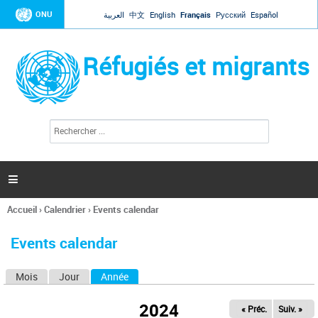
Jump to navigation
ONU
العربية
中文
English
Français
Русский
Español
Réfugiés et migrants
R
F
e
o
c
r
h
e
m
r

u
c
l
h
Accueil
›
Calendrier
›
Events calendar
a
e
Vous
r
i
êtes
r
Events calendar
ici
e
d
Mois
Jour
Année
(onglet actif)
O
e
r
n
e
2024
« Préc.
Suiv. »
g