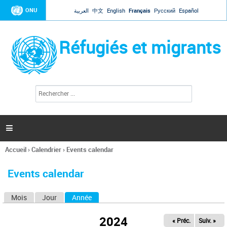
Jump to navigation
ONU
العربية
中文
English
Français
Русский
Español
Réfugiés et migrants
R
F
e
o
c
r
h
e
m
r

u
c
l
h
Accueil
›
Calendrier
›
Events calendar
a
e
Vous
r
i
êtes
r
Events calendar
ici
e
d
Mois
Jour
Année
(onglet actif)
O
e
r
n
e
2024
« Préc.
Suiv. »
g