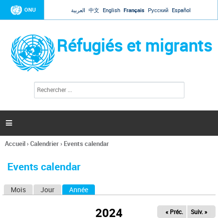
Jump to navigation
ONU
العربية
中文
English
Français
Русский
Español
Réfugiés et migrants
R
F
e
o
c
r
h
e
m
r

u
c
l
h
Accueil
›
Calendrier
›
Events calendar
a
e
Vous
r
i
êtes
r
Events calendar
ici
e
d
Mois
Jour
Année
(onglet actif)
O
e
r
n
e
2024
« Préc.
Suiv. »
g