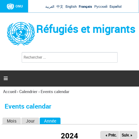
Jump to navigation
ONU
العربية
中文
English
Français
Русский
Español
Réfugiés et migrants
R
F
e
o
c
r
h
e
m
r

u
c
l
h
Accueil
›
Calendrier
›
Events calendar
a
e
Vous
r
i
êtes
r
Events calendar
ici
e
d
Mois
Jour
Année
(onglet actif)
O
e
r
n
e
2024
« Préc.
Suiv. »
g