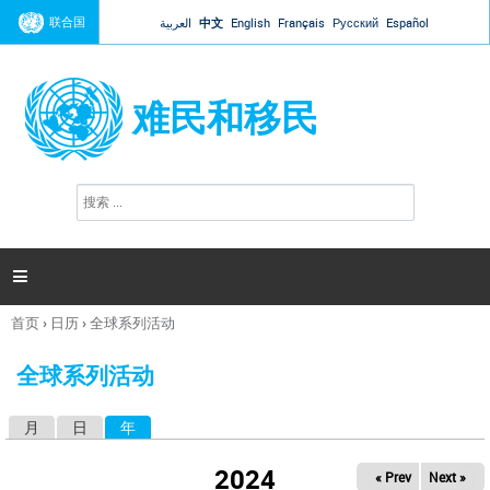
Jump to navigation
联合国
العربية
中文
English
Français
Русский
Español
难民和移民
搜
搜
索
索
表
单

首页
›
日历
›
全球系列活动
你
在
全球系列活动
这
里
月
日
年
（活动标签）
主
标
2024
« Prev
Next »
签