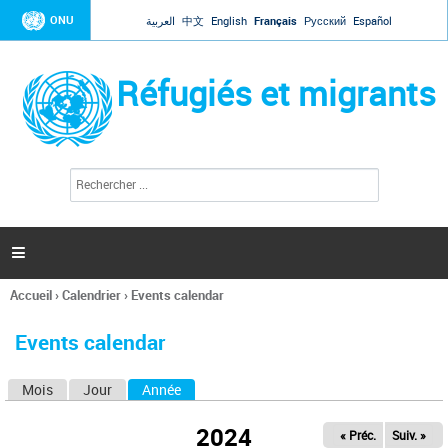
Jump to navigation
ONU
العربية
中文
English
Français
Русский
Español
Réfugiés et migrants
R
F
e
o
c
r
h
e
m
r

u
c
l
h
Accueil
›
Calendrier
›
Events calendar
a
e
Vous
r
i
êtes
r
Events calendar
ici
e
d
Mois
Jour
Année
(onglet actif)
O
e
r
n
e
2024
« Préc.
Suiv. »
g