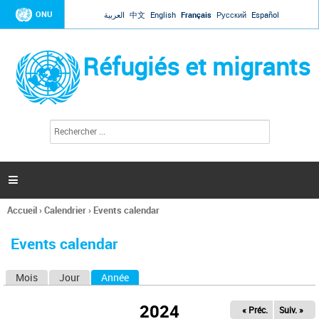
Jump to navigation
ONU
العربية
中文
English
Français
Русский
Español
Réfugiés et migrants
R
F
e
o
c
r
h
e
m
r

u
c
l
h
Accueil
›
Calendrier
›
Events calendar
a
e
Vous
r
i
êtes
r
Events calendar
ici
e
d
Mois
Jour
Année
(onglet actif)
O
e
r
n
e
2024
« Préc.
Suiv. »
g