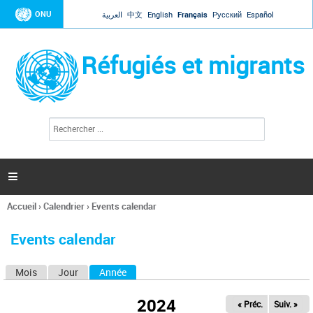
Jump to navigation
ONU
العربية
中文
English
Français
Русский
Español
Réfugiés et migrants
R
F
e
o
c
r
h
e
m
r

u
c
l
h
Accueil
›
Calendrier
›
Events calendar
a
e
Vous
r
i
êtes
r
Events calendar
ici
e
d
Mois
Jour
Année
(onglet actif)
O
e
r
n
e
2024
« Préc.
Suiv. »
g