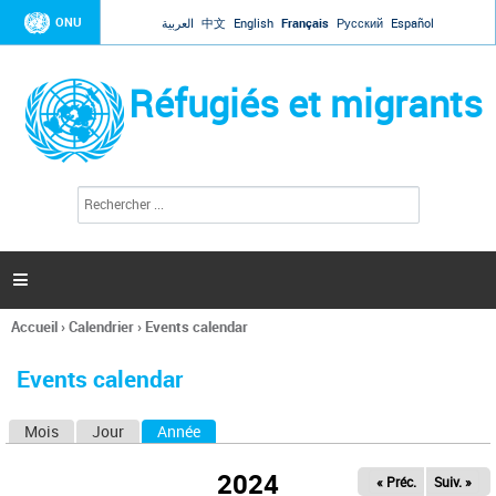
Jump to navigation
ONU
العربية
中文
English
Français
Русский
Español
Réfugiés et migrants
R
F
e
o
c
r
h
e
m
r

u
c
l
h
Accueil
›
Calendrier
›
Events calendar
a
e
Vous
r
i
êtes
r
Events calendar
ici
e
d
Mois
Jour
Année
(onglet actif)
O
e
r
n
e
2024
« Préc.
Suiv. »
g