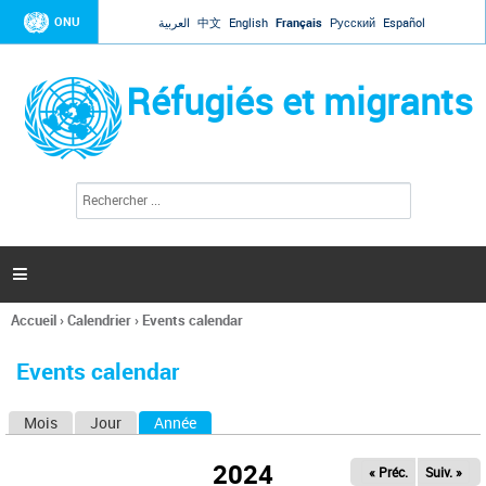
Jump to navigation
ONU
العربية
中文
English
Français
Русский
Español
Réfugiés et migrants
R
F
e
o
c
r
h
e
m
r

u
c
l
h
Accueil
›
Calendrier
›
Events calendar
a
e
Vous
r
i
êtes
r
Events calendar
ici
e
d
Mois
Jour
Année
(onglet actif)
O
e
r
n
e
2024
« Préc.
Suiv. »
g