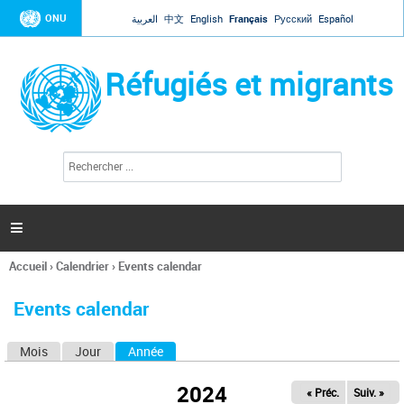
Jump to navigation
ONU
العربية
中文
English
Français
Русский
Español
Réfugiés et migrants
R
F
e
o
c
r
h
e
m
r

u
c
l
h
Accueil
›
Calendrier
›
Events calendar
a
e
Vous
r
i
êtes
r
Events calendar
ici
e
d
Mois
Jour
Année
(onglet actif)
O
e
r
n
e
2024
« Préc.
Suiv. »
g