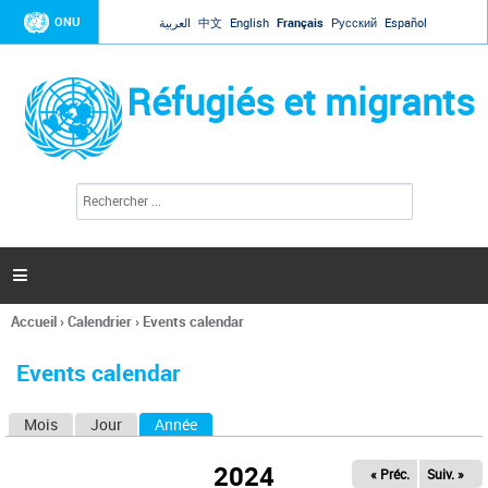
Jump to navigation
ONU
العربية
中文
English
Français
Русский
Español
Réfugiés et migrants
R
F
e
o
c
r
h
e
m
r

u
c
l
h
Accueil
›
Calendrier
›
Events calendar
a
e
Vous
r
i
êtes
r
Events calendar
ici
e
d
Mois
Jour
Année
(onglet actif)
O
e
r
n
e
2024
« Préc.
Suiv. »
g