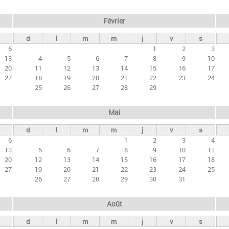
Février
d
l
m
m
j
v
s
6
1
2
3
13
4
5
6
7
8
9
10
20
11
12
13
14
15
16
17
27
18
19
20
21
22
23
24
25
26
27
28
29
Mai
d
l
m
m
j
v
s
6
1
2
3
4
13
5
6
7
8
9
10
11
20
12
13
14
15
16
17
18
27
19
20
21
22
23
24
25
26
27
28
29
30
31
Août
d
l
m
m
j
v
s