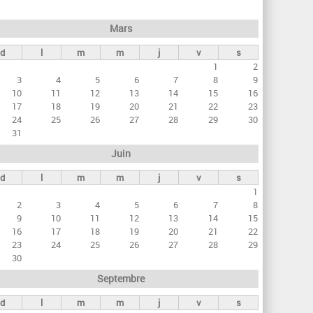
h
e
Mars
r
d
l
m
m
j
v
s
c
1
2
h
3
4
5
6
7
8
9
e
10
11
12
13
14
15
16
17
18
19
20
21
22
23
24
25
26
27
28
29
30
31
Juin
d
l
m
m
j
v
s
1
2
3
4
5
6
7
8
9
10
11
12
13
14
15
16
17
18
19
20
21
22
23
24
25
26
27
28
29
30
Septembre
d
l
m
m
j
v
s