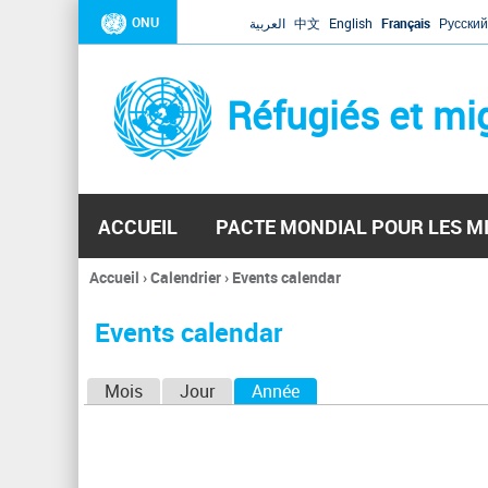
ONU
العربية
中文
English
Français
Русский
Réfugiés et mi
ACCUEIL
PACTE MONDIAL POUR LES M
Accueil
›
Calendrier
›
Events calendar
Vous
êtes
Events calendar
ici
O
Mois
Jour
Année
(onglet actif)
n
g
l