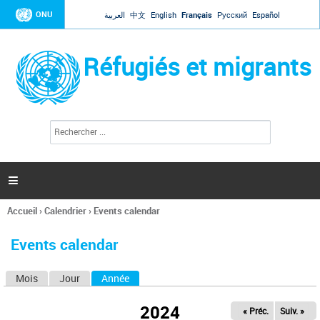
Jump to navigation
ONU
العربية
中文
English
Français
Русский
Español
Réfugiés et migrants
R
F
e
o
c
r
h
e
m
r

u
c
l
h
Accueil
›
Calendrier
›
Events calendar
a
e
Vous
r
i
êtes
r
Events calendar
ici
e
d
Mois
Jour
Année
(onglet actif)
O
e
r
n
e
2024
« Préc.
Suiv. »
g