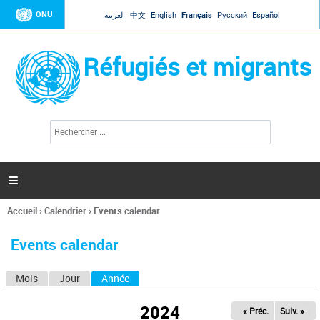
Jump to navigation
ONU
العربية
中文
English
Français
Русский
Español
Réfugiés et migrants
R
F
e
o
c
r
h
e
m
r

u
c
l
h
Accueil
›
Calendrier
›
Events calendar
a
e
Vous
r
i
êtes
r
Events calendar
ici
e
d
Mois
Jour
Année
(onglet actif)
O
e
r
n
e
2024
« Préc.
Suiv. »
g