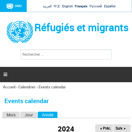
Jump to navigation
ONU
العربية
中文
English
Français
Русский
Español
Réfugiés et migrants
R
F
e
o
c
r
h
e
m
r

u
c
l
h
Accueil
›
Calendrier
›
Events calendar
a
e
Vous
r
i
êtes
r
Events calendar
ici
e
d
Mois
Jour
Année
(onglet actif)
O
e
r
n
e
2024
« Préc.
Suiv. »
g