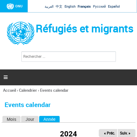
Jump to navigation
ONU
العربية
中文
English
Français
Русский
Español
Réfugiés et migrants
R
F
e
o
c
r
h
e
m
r

u
c
l
h
Accueil
›
Calendrier
›
Events calendar
a
e
Vous
r
i
êtes
r
Events calendar
ici
e
d
Mois
Jour
Année
(onglet actif)
O
e
r
n
e
2024
« Préc.
Suiv. »
g