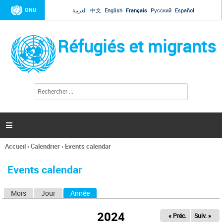
Jump to navigation
ONU
العربية
中文
English
Français
Русский
Español
Réfugiés et migrants
R
F
e
o
c
r
h
e
m
r

u
c
l
h
Accueil
›
Calendrier
›
Events calendar
a
e
Vous
r
i
êtes
r
Events calendar
ici
e
d
Mois
Jour
Année
(onglet actif)
O
e
r
n
e
2024
« Préc.
Suiv. »
g