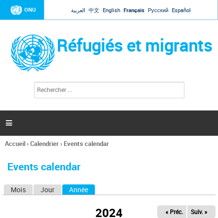
Jump to navigation
ONU
العربية
中文
English
Français
Русский
Español
Réfugiés et migrants
R
F
e
o
c
r
h
e
m
r

u
c
l
h
Accueil
›
Calendrier
›
Events calendar
a
e
Vous
r
i
êtes
r
Events calendar
ici
e
d
Mois
Jour
Année
(onglet actif)
O
e
r
n
e
2024
« Préc.
Suiv. »
g