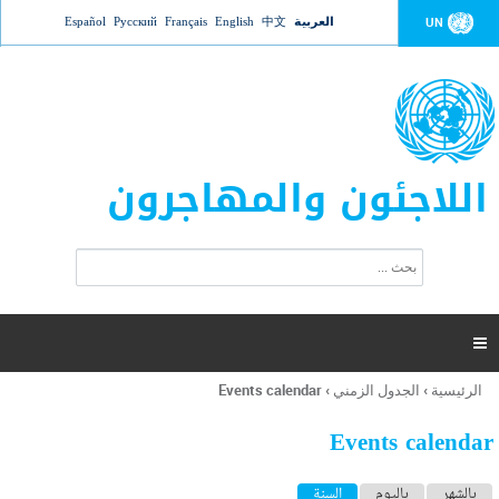
Jump to navigation
العربية
中文
English
Français
Русский
Español
UN
اللاجئون والمهاجرون
ا
ب
س
ح
ت
ث
م
ا

ر
ة
الرئيسية
›
الجدول الزمني
›
Events calendar
أنت
ا
هنا
ل
Events calendar
ب
ح
ا
بالشهر
باليوم
السنة
(علامة التبويب النشطة)
ث