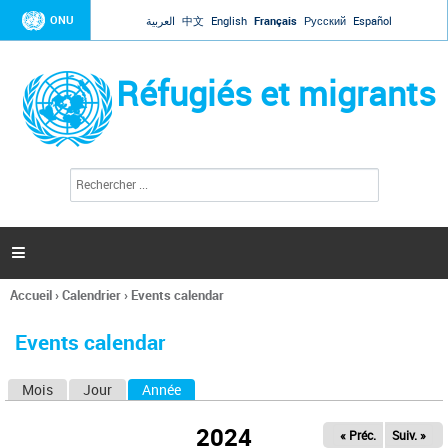
Jump to navigation
ONU
العربية
中文
English
Français
Русский
Español
Réfugiés et migrants
R
F
e
o
c
r
h
e
m
r

u
c
l
h
Accueil
›
Calendrier
›
Events calendar
a
e
Vous
r
i
êtes
r
Events calendar
ici
e
d
Mois
Jour
Année
(onglet actif)
O
e
r
n
e
2024
« Préc.
Suiv. »
g