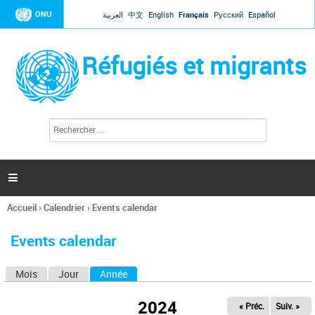
Jump to navigation
ONU
العربية
中文
English
Français
Русский
Español
Réfugiés et migrants
R
F
e
o
c
r
h
e
m
r

u
c
l
h
Accueil
›
Calendrier
›
Events calendar
a
e
Vous
r
i
êtes
r
Events calendar
ici
e
d
Mois
Jour
Année
(onglet actif)
O
e
r
n
e
2024
« Préc.
Suiv. »
g