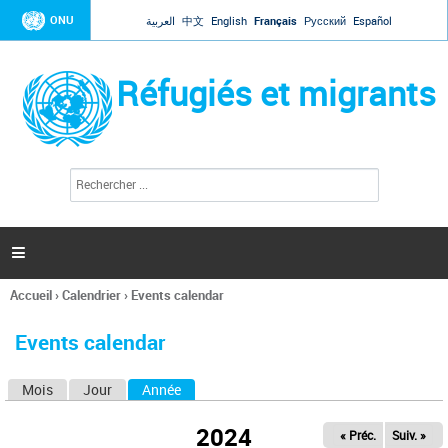
Jump to navigation
ONU
العربية
中文
English
Français
Русский
Español
Réfugiés et migrants
R
F
e
o
c
r
h
e
m
r

u
c
l
h
Accueil
›
Calendrier
›
Events calendar
a
e
Vous
r
i
êtes
r
Events calendar
ici
e
d
Mois
Jour
Année
(onglet actif)
O
e
r
n
e
2024
« Préc.
Suiv. »
g